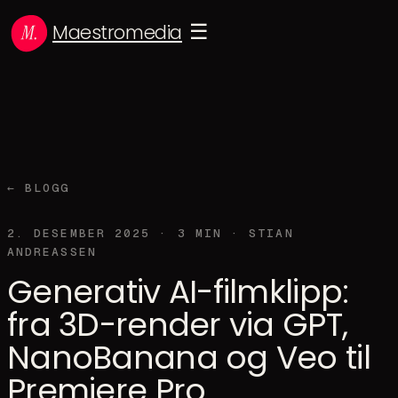
Maestromedia
☰
← BLOGG
2. DESEMBER 2025
·
3
MIN ·
STIAN
ANDREASSEN
Generativ AI-filmklipp:
fra 3D-render via GPT,
NanoBanana og Veo til
Premiere Pro