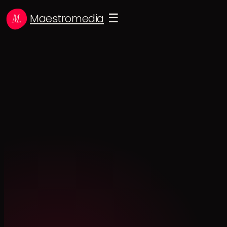
Maestromedia
☰