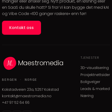
mangler eller ønsker seg. Nytt produkt, en løsning eller
en SaaS du skulle hatt? Si fra! Vi kan bygge det med kAI
og Vibe Code «100 ganger raskere» enn før!
Kontakt oss
TJENESTER
Maestromedia
3D-visualisering
Prosjektnettsider
BERGEN · NORGE
Boligvelger
Leads & marked
Kokstadveien 23a, 5257 Kokstad
Næring
kontakt@maestromedia.no
+47 97 52 64 66