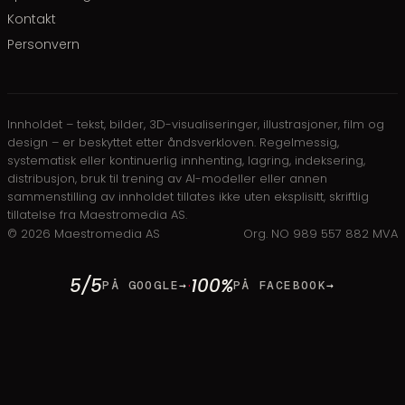
Kontakt
Personvern
Innholdet – tekst, bilder, 3D-visualiseringer, illustrasjoner, film og
design – er beskyttet etter åndsverkloven. Regelmessig,
systematisk eller kontinuerlig innhenting, lagring, indeksering,
distribusjon, bruk til trening av AI-modeller eller annen
sammenstilling av innholdet tillates ikke uten eksplisitt, skriftlig
tillatelse fra Maestromedia AS.
©
2026
Maestromedia AS
Org. NO 989 557 882 MVA
5/5
100%
·
PÅ GOOGLE
→
PÅ FACEBOOK
→