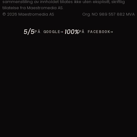
sammenstilling av innholdet tillates ikke uten eksplisitt, skriftlig
tillatelse fra Maestromedia AS.
©
2026
Maestromedia AS
Org. NO 989 557 882 MVA
5/5
100%
·
PÅ GOOGLE
→
PÅ FACEBOOK
→