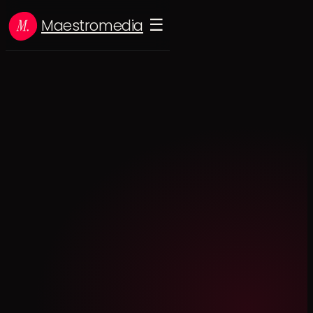
Maestromedia
☰