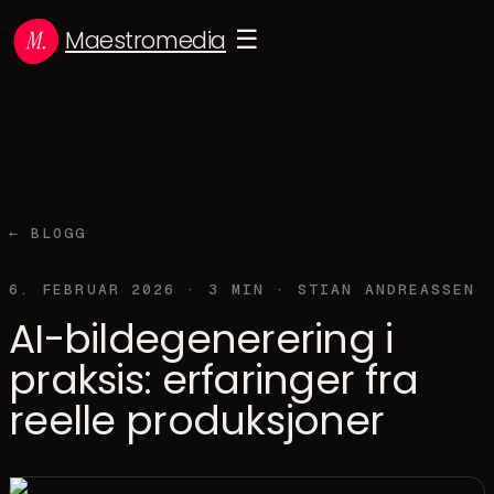
Maestromedia
☰
← BLOGG
6. FEBRUAR 2026
·
3
MIN ·
STIAN ANDREASSEN
AI-bildegenerering i
praksis: erfaringer fra
reelle produksjoner