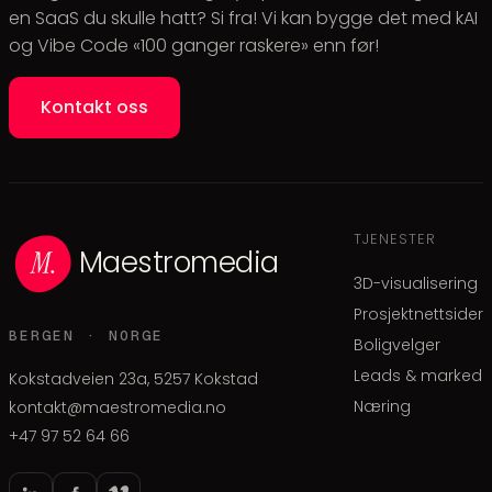
en SaaS du skulle hatt? Si fra! Vi kan bygge det med kAI
og Vibe Code «100 ganger raskere» enn før!
Kontakt oss
TJENESTER
Maestromedia
3D-visualisering
Prosjektnettsider
BERGEN · NORGE
Boligvelger
Leads & marked
Kokstadveien 23a, 5257 Kokstad
Næring
kontakt@maestromedia.no
+47 97 52 64 66