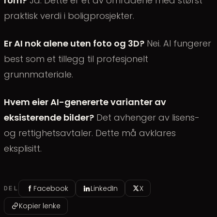
rom?
Ja. Dette er et av områdene med størst
praktisk verdi i boligprosjekter.
Er AI nok alene uten foto og 3D?
Nei. AI fungerer
best som et tillegg til profesjonelt
grunnmateriale.
Hvem eier AI-genererte varianter av
eksisterende bilder?
Det avhenger av lisens-
og rettighetsavtaler. Dette må avklares
eksplisitt.
Facebook
LinkedIn
X
DEL
Kopier lenke