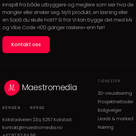
innspill fra både utbyggere og meglere som sier hva de
mangler eller ønsker seg. Nytt produkt, en løsning eller
en SaaS du skulle hatt? Si fra! Vi kan bygge det med kAI
og Vibe Code «100 ganger raskere» enn før!
Kontakt oss
TJENESTER
Maestromedia
3D-visualisering
Prosjektnettsider
BERGEN · NORGE
Boligvelger
Leads & marked
Kokstadveien 23a, 5257 Kokstad
Næring
kontakt@maestromedia.no
+47 97 52 64 66