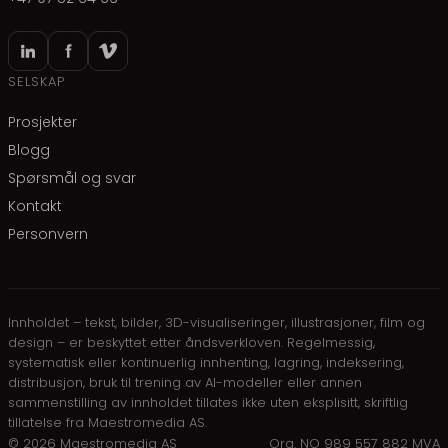
SELSKAP
Prosjekter
Blogg
Spørsmål og svar
Kontakt
Personvern
Innholdet – tekst, bilder, 3D-visualiseringer, illustrasjoner, film og
design – er beskyttet etter åndsverkloven. Regelmessig,
systematisk eller kontinuerlig innhenting, lagring, indeksering,
distribusjon, bruk til trening av AI-modeller eller annen
sammenstilling av innholdet tillates ikke uten eksplisitt, skriftlig
tillatelse fra Maestromedia AS.
©
2026
Maestromedia AS
Org. NO 989 557 882 MVA